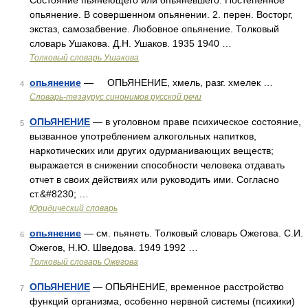
Состояние пьянеющего или опьяневшего. Постепенное
опьянение. В совершенном опьянении. 2. перен. Восторг,
экстаз, самозабвение. Любовное опьянение. Толковый
словарь Ушакова. Д.Н. Ушаков. 1935 1940 …
Толковый словарь Ушакова
опьянение
— ОПЬЯНЕНИЕ, хмель, разг. хмелек …
4
Словарь-тезаурус синонимов русской речи
ОПЬЯНЕНИЕ
— в уголовном праве психическое состояние,
5
вызванное употреблением алкогольных напитков,
наркотических или других одурманивающих веществ;
выражается в снижении способности человека отдавать
отчет в своих действиях или руководить ими. Согласно
ст.&#8230; …
Юридический словарь
опьянение
— см. пьянеть. Толковый словарь Ожегова. С.И.
6
Ожегов, Н.Ю. Шведова. 1949 1992 …
Толковый словарь Ожегова
ОПЬЯНЕНИЕ
— ОПЬЯНЕНИЕ, временное расстройство
7
функций организма, особенно нервной системы (психики)