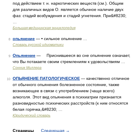
под действием т. н. наркотических веществ (см.). Общим
для различных видов О. является обычное наличие двух
фаз: стадий возбуждения и стадий угнетения. При&#8230;
…
Большая медицинская энциклопедия
опьянение
— • сильное опьянение …
8
Словарь русской идиоматики
Опьянение
— Приснившееся во сне опьянение означает,
9
что Вы потакаете своим стремлениям к удовольствиям …
Сонник Миллера
ОПЬЯНЕНИЕ ПАТОЛОГИЧЕСКОЕ
— качественно отличное
10
от обычного опьянения болезненное состояние, также
возникающее в связи с употреблением (чаще всего)
алкоголя. Этот вид опьянения в психиатрии признается
разновидностью психических расстройств (к ним относятся
белая горячка,&#8230; …
Юридический словарь
Страницы
Следующая
→